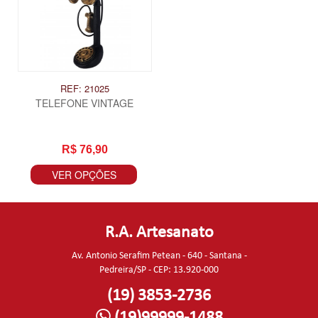
REF: 21025
TELEFONE VINTAGE
R$ 76,90
VER OPÇÕES
R.A. Artesanato
Av. Antonio Serafim Petean - 640 - Santana -
Pedreira/SP - CEP: 13.920-000
(19) 3853-2736
(19)99999-1488