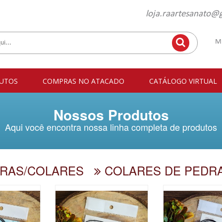
loja.raartesanato@
M
UTOS
COMPRAS NO ATACADO
CATÁLOGO VIRTUAL
Nossos Produtos
Aqui você encontra nossa linha completa de produtos
RAS/COLARES
COLARES DE PEDR