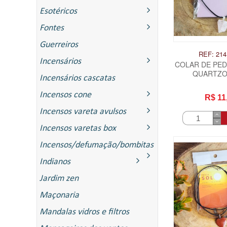
Esotéricos
Fontes
Guerreiros
REF: 214
Incensários
COLAR DE PED
QUARTZO
Incensários cascatas
Incensos cone
R$ 11
Incensos vareta avulsos
Incensos varetas box
Incensos/defumação/bombitas
Indianos
ITAS
Jardim zen
Maçonaria
Mandalas vidros e filtros