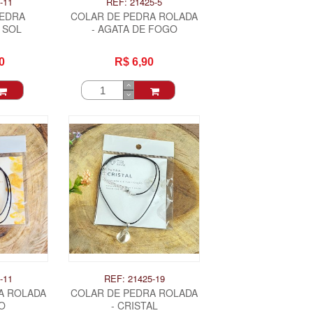
-11
REF: 21425-5
PEDRA
COLAR DE PEDRA ROLADA
 SOL
- AGATA DE FOGO
0
R$ 6,90
-11
REF: 21425-19
A ROLADA
COLAR DE PEDRA ROLADA
NO
- CRISTAL