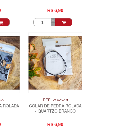
0
R$ 6,90
5-9
REF: 21425-13
A ROLADA
COLAR DE PEDRA ROLADA
- QUARTZO BRANCO
0
R$ 6,90