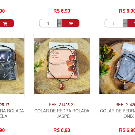
90
R$ 6,90
R$ 6,9
25-17
REF: 21425-21
REF: 2142
DRA ROLADA
COLAR DE PEDRA ROLADA
COLAR DE PEDR
ELA
- JASPE
- ONIX
90
R$ 6,90
R$ 6,9