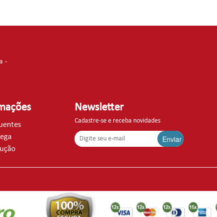
a -
rmações
Newsletter
Cadastre-se e receba novidades
quentes
rega
Enviar
lução