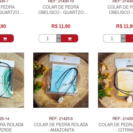
430-7
REF: 21430-10
REF: 21430
 PEDRA
COLAR DE PEDRA
COLAR DE 
 QUARTZO
OBELISCO - QUARTZO
OBELISCO -
A
VERDE
,90
R$ 11,90
R$ 11,9
25-14
REF: 21425-6
REF: 21425
DRA ROLADA
COLAR DE PEDRA ROLADA
COLAR DE PEDR
VERDE
- AMAZONITA
- CITRI