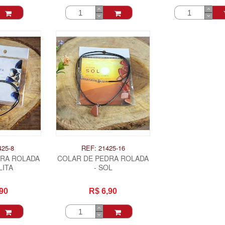
425-8
REF: 21425-16
DRA ROLADA
COLAR DE PEDRA ROLADA
LITA
- SOL
90
R$ 6,90