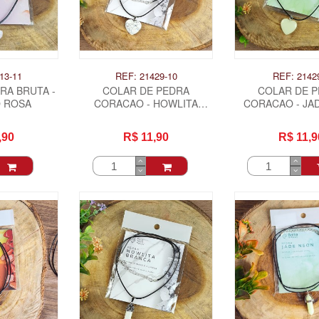
13-11
REF: 21429-10
REF: 2142
RA BRUTA -
COLAR DE PEDRA
COLAR DE 
 ROSA
CORACAO - HOWLITA
CORACAO - JA
BRANCA
,90
R$ 11,90
R$ 11,9