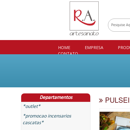
HOME
EMPRESA
PROD
CONTATO
PULSEI
Departamentos
*outlet*
*promocao incensarios
cascatas*