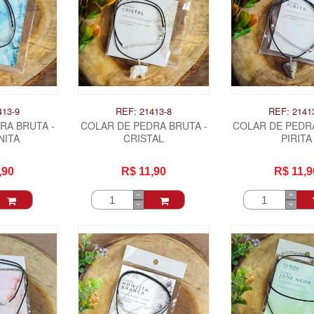
413-9
REF: 21413-8
REF: 2141
RA BRUTA -
COLAR DE PEDRA BRUTA -
COLAR DE PEDRA
NITA
CRISTAL
PIRITA
,90
R$ 11,90
R$ 11,9