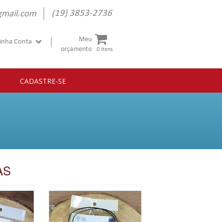
(19) 3853-2736
gmail.com
Meu
inha Conta
orçamento
0 Itens
CADASTRE-SE
AS