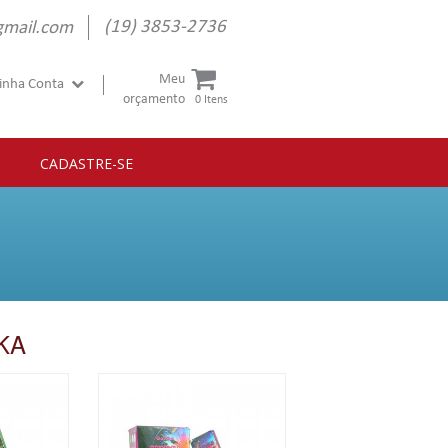
(19) 3853-2736
gmail.com
Meu
inha Conta
orçamento
0 Itens
CADASTRE-SE
KA