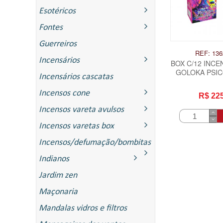
Esotéricos
Fontes
Guerreiros
REF: 136
Incensários
BOX C/12 INCE
GOLOKA PSIC
Incensários cascatas
MORA
Incensos cone
R$ 22
Incensos vareta avulsos
Incensos varetas box
Incensos/defumação/bombitas
Indianos
ITAS
Jardim zen
Maçonaria
Mandalas vidros e filtros