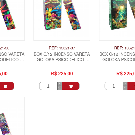
21-38
REF: 13621-37
REF: 13621
NSO VARETA
BOX C/12 INCENSO VARETA
BOX C/12 INCEN
ODELICO -
GOLOKA PSICODELICO -
GOLOKA PSICOD
BIS
COGUMELOS
ENERGIA XA
5,00
R$ 225,00
R$ 225,