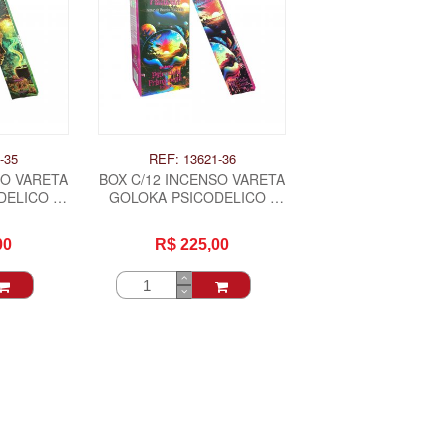
-35
REF: 13621-36
SO VARETA
BOX C/12 INCENSO VARETA
ELICO -
GOLOKA PSICODELICO -
MANICA
FRAMBOESA
00
R$ 225,00