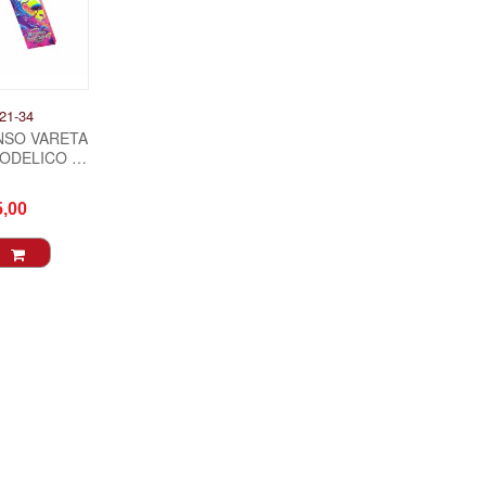
21-34
NSO VARETA
ODELICO -
NGO
5,00