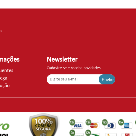
a -
rmações
Newsletter
Cadastre-se e receba novidades
quentes
rega
Enviar
lução