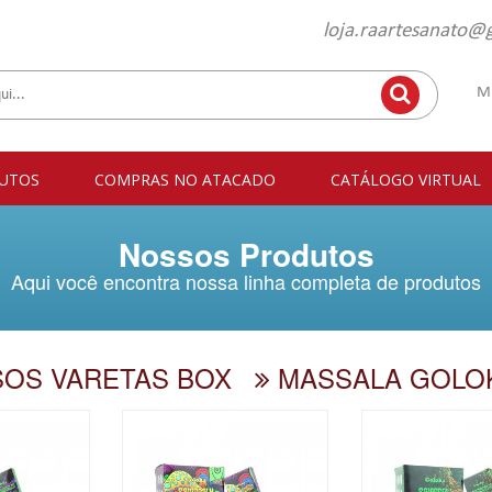
loja.raartesanato@
M
UTOS
COMPRAS NO ATACADO
CATÁLOGO VIRTUAL
Nossos Produtos
Aqui você encontra nossa linha completa de produtos
OS VARETAS BOX
MASSALA GOLO