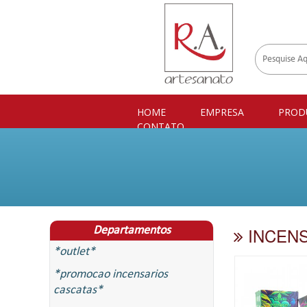
HOME
EMPRESA
PROD
CONTATO
INCENS
Departamentos
*outlet*
*promocao incensarios
cascatas*