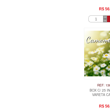
BAUNIL
R$ 56
REF: 13
BOX C/ 25 
VARETA CA
CAMOMI
R$ 56