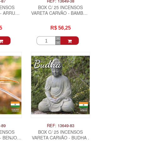
-87
REF: 13649-38
CENSOS
BOX C/ 25 INCENSOS
- ARRUDA
VARETA CARVÃO - BAMBOO
 GUINE.
.
5
R$ 56,25
-89
REF: 13649-83
CENSOS
BOX C/ 25 INCENSOS
- BENJOIN
VARETA CARVÃO - BUDHA .