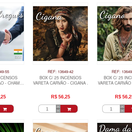
49-55
REF: 13649-42
REF: 13649
INCENSOS
BOX C/ 25 INCENSOS
BOX C/ 25 IN
ÃO - CHAMA
VARETA CARVÃO - CIGANA .
VARETA CARVÃO 
ES .
.
,25
R$ 56,25
R$ 56,2