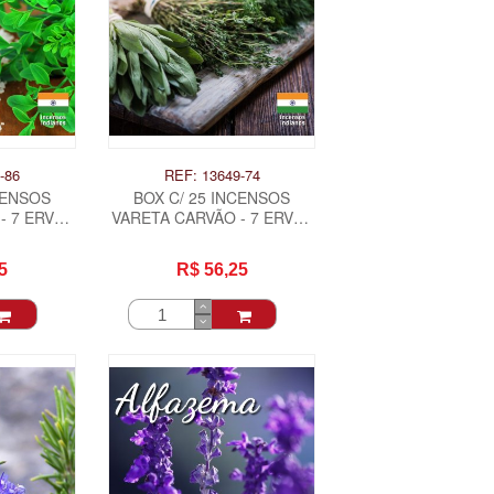
-86
REF: 13649-74
CENSOS
BOX C/ 25 INCENSOS
- 7 ERVAS
VARETA CARVÃO - 7 ERVAS
SO .
.
5
R$ 56,25