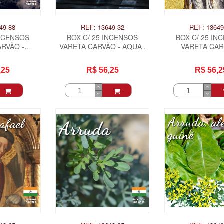
49-88
REF: 13649-32
REF: 13649
INCENSOS
BOX C/ 25 INCENSOS
BOX C/ 25 IN
RVÃO -
VARETA CARVÃO - AQUA .
VARETA CAR
RANCO DO
ARCANJO GAB
 .
,25
R$ 56,25
R$ 56,2