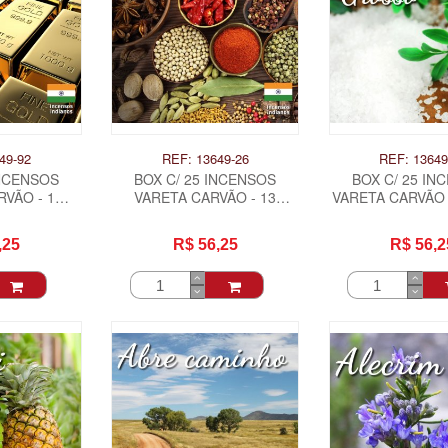
49-92
REF: 13649-26
REF: 13649
INCENSOS
BOX C/ 25 INCENSOS
BOX C/ 25 IN
VÃO - 1
VARETA CARVÃO - 13
VARETA CARVÃO 
ON
PIMENTAS .
+ SAL GROS
,25
R$ 56,25
R$ 56,2