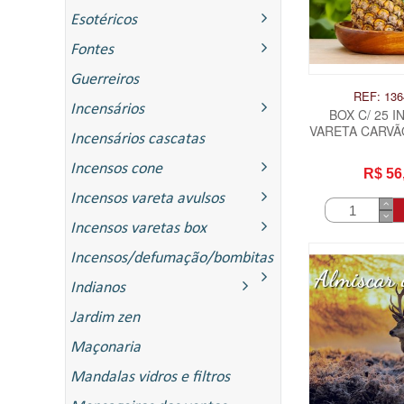
Esotéricos
Fontes
Guerreiros
REF: 136
Incensários
BOX C/ 25 
VARETA CARVÃO
Incensários cascatas
.
Incensos cone
R$ 56
Incensos vareta avulsos
Incensos varetas box
Incensos/defumação/bombitas
Indianos
ITAS
Jardim zen
Maçonaria
Mandalas vidros e filtros