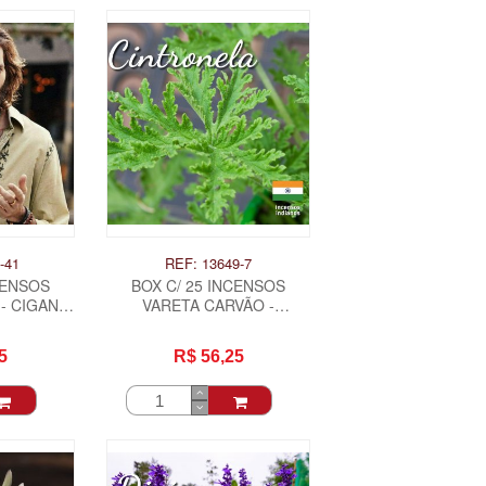
-41
REF: 13649-7
CENSOS
BOX C/ 25 INCENSOS
- CIGANO
VARETA CARVÃO -
CINTRONELA .
5
R$ 56,25