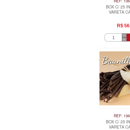
REF: 136
BOX C/ 25 
VARETA CA
ARCANJO R
R$ 56
REF: 136
BOX C/ 25 
VARETA CA