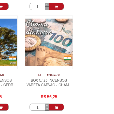
9-6
REF: 13649-56
CENSOS
BOX C/ 25 INCENSOS
 - CEDRO
VARETA CARVÃO - CHAMA
O .
DINHEIRO .
5
R$ 56,25