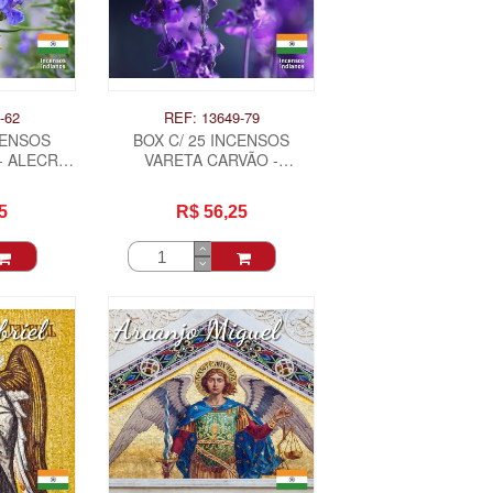
-62
REF: 13649-79
CENSOS
BOX C/ 25 INCENSOS
- ALECRIM
VARETA CARVÃO -
ALFAZEMA .
5
R$ 56,25