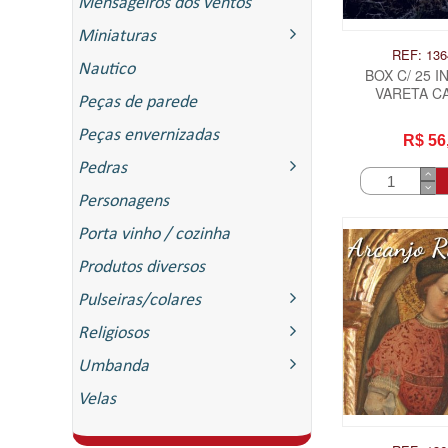
Mensageiros dos ventos
Miniaturas
REF: 136
Nautico
BOX C/ 25 
VARETA CA
Peças de parede
ALMISCAR B
TIBET
Peças envernizadas
R$ 56
Pedras
Personagens
Porta vinho / cozinha
Produtos diversos
Pulseiras/colares
Religiosos
Umbanda
Velas