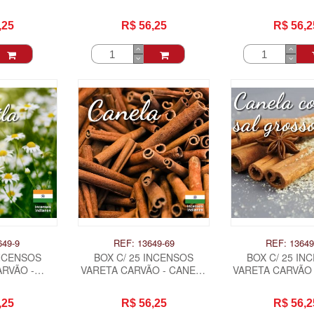
HA .
CARINHO .
.
,25
R$ 56,25
R$ 56,2
649-9
REF: 13649-69
REF: 13649
INCENSOS
BOX C/ 25 INCENSOS
BOX C/ 25 IN
RVÃO -
VARETA CARVÃO - CANELA
VARETA CARVÃO 
LA .
.
COM SAL GR
,25
R$ 56,25
R$ 56,2