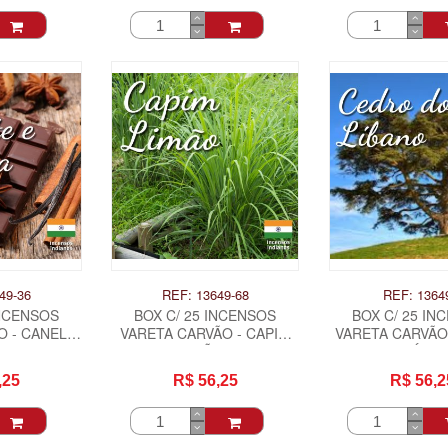
49-36
REF: 13649-68
REF: 1364
INCENSOS
BOX C/ 25 INCENSOS
BOX C/ 25 IN
 - CANELA,
VARETA CARVÃO - CAPIM
VARETA CARVÃO
BAUNILHA .
LIMÃO .
DO LÍBAN
,25
R$ 56,25
R$ 56,2