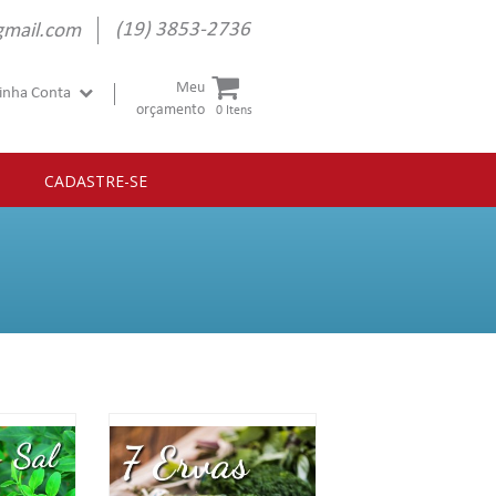
(19) 3853-2736
gmail.com
Meu
inha Conta
orçamento
0 Itens
CADASTRE-SE