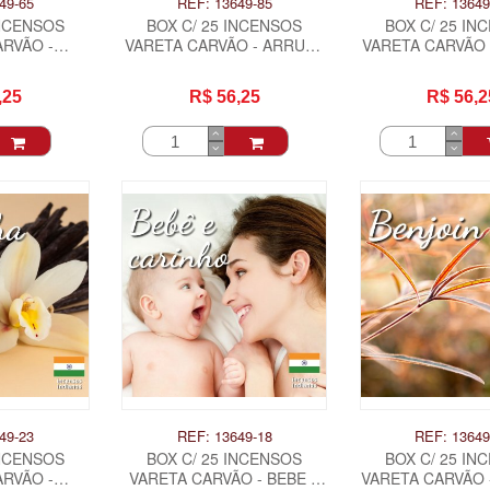
49-65
REF: 13649-85
REF: 13649
INCENSOS
BOX C/ 25 INCENSOS
BOX C/ 25 IN
RVÃO -
VARETA CARVÃO - ARRUDA
VARETA CARVÃO 
AFAEL .
.
COM ALECRIM E
,25
R$ 56,25
R$ 56,2
49-23
REF: 13649-18
REF: 13649
INCENSOS
BOX C/ 25 INCENSOS
BOX C/ 25 IN
RVÃO -
VARETA CARVÃO - BEBE E
VARETA CARVÃO 