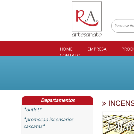
HOME
EMPRESA
PROD
CONTATO
INCENS
Departamentos
*outlet*
*promocao incensarios
cascatas*