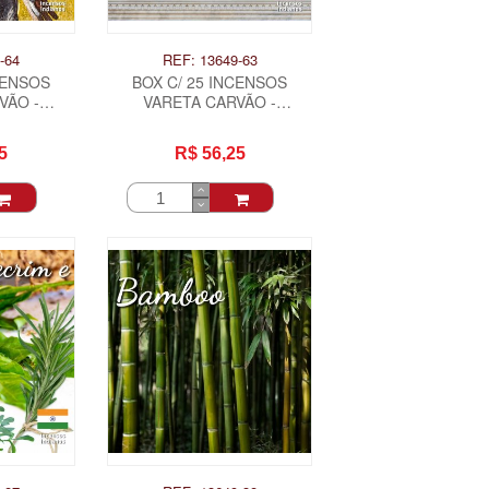
-64
REF: 13649-63
CENSOS
BOX C/ 25 INCENSOS
VÃO -
VARETA CARVÃO -
RIEL .
ARCANJO MIGUEL .
5
R$ 56,25