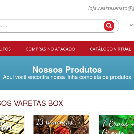
loja.raartesanato@
M
UTOS
COMPRAS NO ATACADO
CATÁLOGO VIRTUAL
Nossos Produtos
Aqui você encontra nossa linha completa de produtos
OS VARETAS BOX