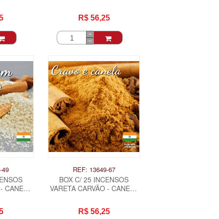
5
R$ 56,25
-49
REF: 13649-67
CENSOS
BOX C/ 25 INCENSOS
- CANELA
VARETA CARVÃO - CANELA
OSSO .
E CRAVO .
5
R$ 56,25