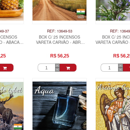
49-37
REF: 13649-53
REF: 13649
INCENSOS
BOX C/ 25 INCENSOS
BOX C/ 25 IN
 - ABACAXI
VARETA CARVÃO - ABRE
VARETA CARVÃO 
CAMINHO .
.
,25
R$ 56,25
R$ 56,2